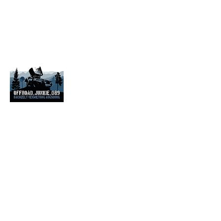
Offroad_junkie_089@web.de