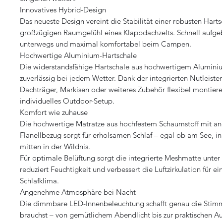
Innovatives Hybrid-Design
Das neueste Design vereint die Stabilität einer robusten Hart
großzügigen Raumgefühl eines Klappdachzelts. Schnell aufg
unterwegs und maximal komfortabel beim Campen.
Hochwertige Aluminium-Hartschale
Die widerstandsfähige Hartschale aus hochwertigem Aluminiu
zuverlässig bei jedem Wetter. Dank der integrierten Nutleisten
Dachträger, Markisen oder weiteres Zubehör flexibel montieren
individuelles Outdoor-Setup.
Komfort wie zuhause
Die hochwertige Matratze aus hochfestem Schaumstoff mit
Flanellbezug sorgt für erholsamen Schlaf – egal ob am See, i
mitten in der Wildnis.
Für optimale Belüftung sorgt die integrierte Meshmatte unter 
reduziert Feuchtigkeit und verbessert die Luftzirkulation für 
Schlafklima.
Angenehme Atmosphäre bei Nacht
Die dimmbare LED-Innenbeleuchtung schafft genau die Stim
brauchst – von gemütlichem Abendlicht bis zur praktischen A