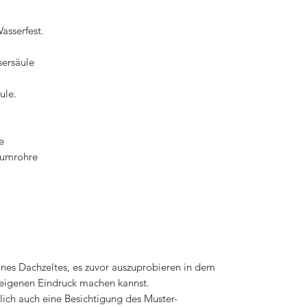
sserfest.
sersäule
ule.
e
iumrohre
nes Dachzeltes, es zuvor auszuprobieren in dem
 eigenen Eindruck machen kannst.
lich auch eine Besichtigung des Muster-