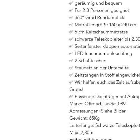
✅ geräumig und bequem
✅ Für 2-3 Personen geeignet
✅ 360° Grad Rundumblick
✅ Matratzengröße 160 x 240 cm
✅ 6 cm Kaltschaummatratze
✅ schwarze Teleskopleiter bis 2,
✅ Seitenfenster klappen automati
✅ LED Innenraumbeleuchtung
✅ 2 Schuhtaschen
✅ Staunetz an der Unterseite
✅️ Zeltstangen in Stoff eingewickel
✅ Wir helfen euch das Zelt aufzub
Gratis!
✅ Passende Dachträger auf Anfra
Marke: Offroad_junkie_089
Abmessungen: Siehe Bilder
Gewicht: 65Kg
Leiterlänge: Schwarze Teleskopleit
Max. 2,30m
Farbe: military green