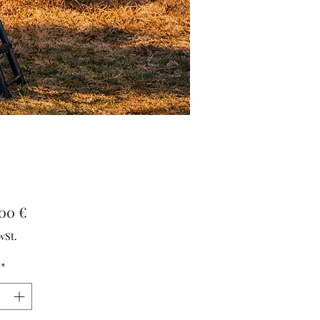
Preis
,00 €
wSt.
*