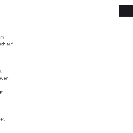
30m
sch auf
t
auen.
ge
er.