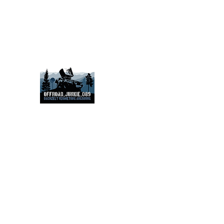
Offroad_junkie_089@web.de