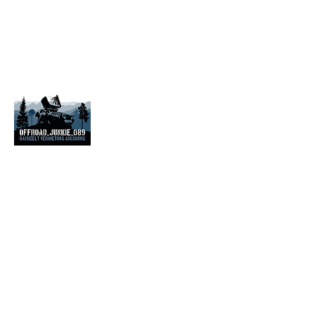
Offroad_junkie_089@web.de