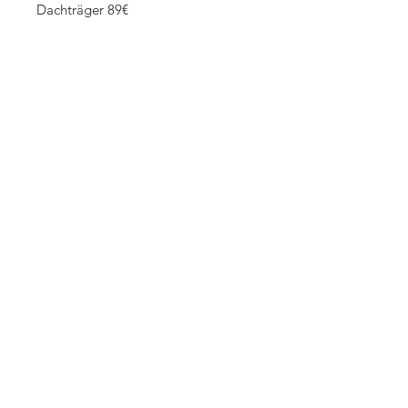
Dachträger 89€
©2023 Offroad_jun